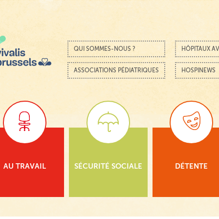
Passer au contenu
Menu
QUI SOMMES-NOUS ?
HÔPITAUX AV
ASSOCIATIONS PÉDIATRIQUES
HOSPINEWS
AU TRAVAIL
SÉCURITÉ SOCIALE
DÉTENTE