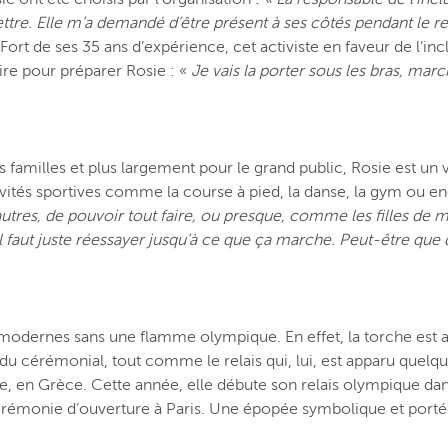
ettre. Elle m’a demandé d’être présent à ses côtés pendant le rel
. Fort de ses 35 ans d’expérience, cet activiste en faveur de l’i
ssaire pour préparer Rosie : «
Je vais la porter sous les bras, marc
 familles et plus largement pour le grand public, Rosie est un 
ivités sportives comme la course à pied, la danse, la gym ou en
autres, de pouvoir tout
faire
, ou presque, comme les filles de m
, il faut juste réessayer jusqu’à ce que ça marche. Peut-être q
 modernes sans une flamme olympique. En effet, la torche est ap
 du cérémonial, tout comme le relais qui, lui, est apparu quelqu
e, en Grèce. Cette année, elle débute son relais olympique dan
a cérémonie d’ouverture à Paris. Une épopée symbolique et port