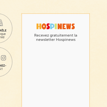
MÊLE
hèque
Recevez gratuitement la
hild
newsletter Hospinews
NEZ-
 !