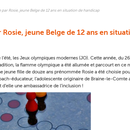
par Rosie, jeune Belge de 12 ans en situation de handicap
Rosie, jeune Belge de 12 ans en situa
e l’été, les Jeux olympiques modernes (JO). Cette année,
du 26 
tradition, la flamme olympique a été allumée et parcourt en ce
e jeune fille de douze ans prénommée Rosie a été choisie pour
ach-éducateur, l’adolescente originaire de Braine-le-Comte a 
t d’elle une ambassadrice de l’inclusion !