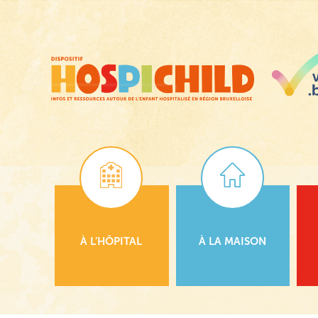
Passer
au
contenu
principal
À L’HÔPITAL
À LA MAISON