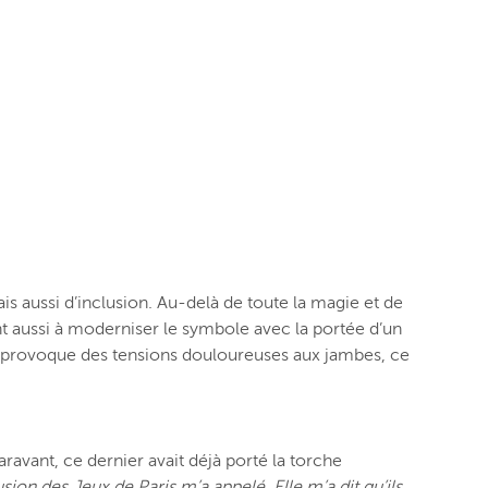
s aussi d’inclusion. Au-delà de toute la magie et de
nt aussi à moderniser le symbole avec la portée d’un
r provoque des tensions douloureuses aux jambes, ce
avant, ce dernier avait déjà porté la torche
usion des Jeux de Paris m’a appelé. Elle m’a dit qu’ils