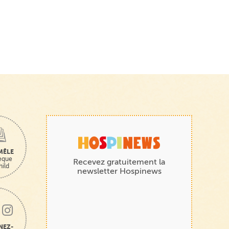
MÊLE
hèque
Recevez gratuitement la
hild
newsletter Hospinews
NEZ-