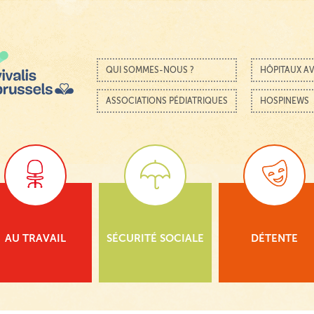
Passer au contenu
Menu
QUI SOMMES-NOUS ?
HÔPITAUX AV
ASSOCIATIONS PÉDIATRIQUES
HOSPINEWS
AU TRAVAIL
SÉCURITÉ SOCIALE
DÉTENTE