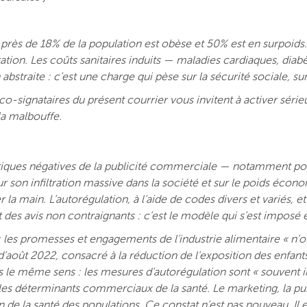
 près de 18% de la population est obèse et 50% est en surpoids. 
tion. Les coûts sanitaires induits — maladies cardiaques, diab
abstraite : c’est une charge qui pèse sur la sécurité sociale, sur
o-signataires du présent courrier vous invitent à activer sérieu
la malbouffe.
iques négatives de la publicité commerciale — notamment pour 
 son infiltration massive dans la société et sur le poids écono
la main. L’autorégulation, à l’aide de codes divers et variés, et
t des avis non contraignants : c’est le modèle qui s’est imposé 
: les promesses et engagements de l’industrie alimentaire « n’
’août 2022, consacré à la réduction de l’exposition des enfants
le même sens : les mesures d’autorégulation sont « souvent ins
les déterminants commerciaux de la santé. Le marketing, la publi
e la santé des populations. Ce constat n’est pas nouveau. Il 