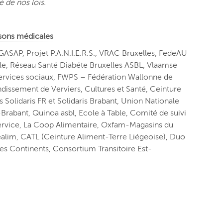
é de nos lois.
isons médicales
ASAP, Projet P.A.N.I.E.R.S., VRAC Bruxelles, FedeAU
le, Réseau Santé Diabéte Bruxelles ASBL, Vlaamse
services sociaux, FWPS – Fédération Wallonne de
ndissement de Verviers, Cultures et Santé, Ceinture
 Solidaris FR et Solidaris Brabant, Union Nationale
Brabant,
Quinoa
asbl,
Ecole à Table,
Comité de suivi
rvice,
La Coop Alimentaire,
Oxfam-Magasins du
éalim,
CATL (Ceinture Aliment-Terre Liégeoise),
Duo
es Continents,
Consortium Transitoire Est-