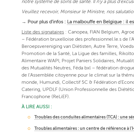
notre système de soins de santé. Il n’y a plus d’excus
Veuillez recevoir, Monsieur le Ministre, nos salutatio
→ Pour plus d’infos :
La malbouffe en Belgique : il 
Liste des signataires
: Canopea, FIAN Belgium, Agroec
– Fédération bruxelloise des professionnel.le.s de
Beroepsvereniging van Diëtisten, Autre Terre, Voeds
Promotion de la Santé, La Ligue des familles, Rikolt
Alimentaire WAPI, Projet Paniers Solidaires,
Mutualit
des Mutualités Neutres,
Féda bxl – fédération
drogu
de l’Assemblée citoyenne pour le climat sur la théma
monde,
Humundi,
Collectif 5C & Fédération d’Econ
Catering,
UPDLF (Union Professionnelle des Diététi
Francophone (
ReLiEF
).
À LIRE AUSSI :
Troubles des conduites alimentaires (TCA) : une sé
Troubles alimentaires : un centre de référence à l’