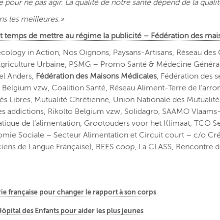
e pour ne pas agir. La qualité de notre santé dépend de la qualit
ns les meilleures.»
est temps de mettre au régime la publicité – Fédération des ma
ology in Action, Nos Oignons, Paysans-Artisans, Réseau des G
 l’Agriculture Urbaine, PSMG – Promo Santé & Médecine Généra
el Anders,
Fédération des Maisons Médicales
, Fédération des 
o Belgium vzw, Coalition Santé, Réseau Aliment-Terre de l’arro
és Libres, Mutualité Chrétienne, Union Nationale des Mutualités
es
addictions,
Rikolto
Belgium
vzw,
Solidagro,
SAAMO Vlaams-
tique de l’alimentation,
Grootouders
voor
het
Klimaat,
TCO Se
omie Sociale – Secteur Alimentation et Circuit court – c/o Cr
ciens de Langue Française),
BEES coop,
La CLASS,
Rencontre d
rie française pour changer le rapport à son corps
Hôpital des Enfants pour aider les plus jeunes