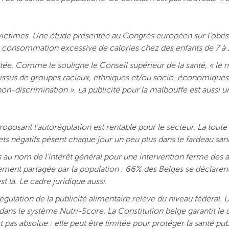
es victimes. Une étude présentée au Congrès européen sur l’ob
ne consommation excessive de calories chez des enfants de 7 à 
tée. Comme le souligne le Conseil supérieur de la santé, « le 
 issus de groupes raciaux, ethniques et/ou socio-économiques p
a non-discrimination ». La publicité pour la malbouffe est aussi u
roposant l’autorégulation est rentable pour le secteur. La tout
ts négatifs pèsent chaque jour un peu plus dans le fardeau sani
 au nom de l’intérêt général pour une intervention ferme des aut
ment partagée par la population : 66% des Belges se déclarent f
 là. Le cadre juridique aussi.
 régulation de la publicité alimentaire relève du niveau fédéral.
E dans le système Nutri-Score. La Constitution belge garantit le 
 pas absolue : elle peut être limitée pour protéger la santé p