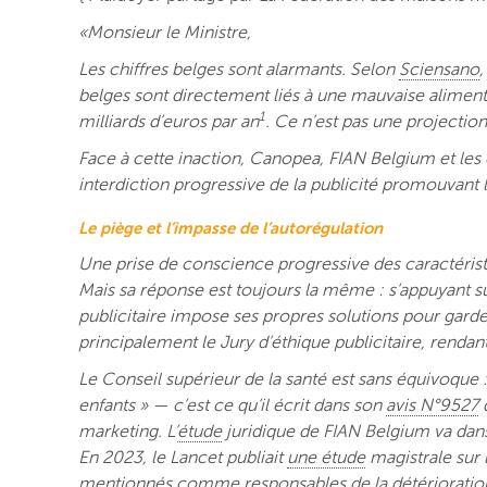
«Monsieur le Ministre,
Les chiffres belges sont alarmants. Selon
Sciensano
,
belges sont directement liés à une mauvaise alimenta
1
milliards d’euros par an
. Ce n’est pas une projection 
Face à cette inaction, Canopea, FIAN Belgium et les c
interdiction progressive de la publicité promouvant 
Le piège et l’impasse de l’autorégulation
Une prise de conscience progressive des caractérist
Mais sa réponse est toujours la même : s’appuyant sur
publicitaire impose ses propres solutions pour garder 
principalement le Jury d’éthique publicitaire, rendan
Le Conseil supérieur de la santé est sans équivoque 
enfants » — c’est ce qu’il écrit dans son
avis N°9527
d
marketing. L’
étude
juridique de FIAN Belgium va dans 
En 2023, le Lancet publiait
une étude
magistrale sur 
mentionnés comme responsables de la détérioration d