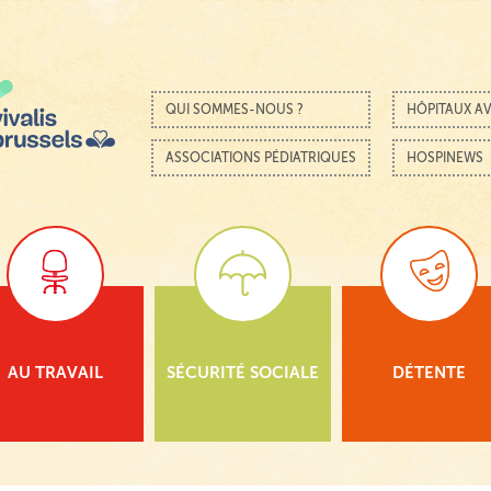
Passer au contenu
Menu
QUI SOMMES-NOUS ?
HÔPITAUX AV
ASSOCIATIONS PÉDIATRIQUES
HOSPINEWS
AU TRAVAIL
SÉCURITÉ SOCIALE
DÉTENTE