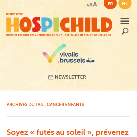
Passer
A
FR
NL
A
A
au
contenu
principal
Recherc
NEWSLETTER
ARCHIVES DU TAG :
CANCER ENFANTS
Soyez « futés au soleil », prévenez