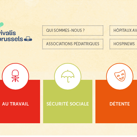
Passer au contenu
Menu
QUI SOMMES-NOUS ?
HÔPITAUX AV
ASSOCIATIONS PÉDIATRIQUES
HOSPINEWS
AU TRAVAIL
SÉCURITÉ SOCIALE
DÉTENTE