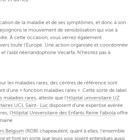
ification de la maladie et de ses symptômes, et donc à son
rejoignons le mouvement de sensibilisation qui vise à
adie. À cette occasion, vous verrez également
avers toute l’Europe. Une action organisée et coordonnée
et l’asbl néerlandophone Vecarfa. N’hésitez pas à
.
our les maladies rares, des centres de référence sont
ant d’une « fonction maladies rares ». Cette sorte de label
s maladies rares
, atteste que l’
Hôpital universitaire UZ
itaires UCL Saint- Luc
disposent d’une expertise avérée
es, l’
Hôpital Universitaire des Enfants Reine Fabiola
offre
omaine.
rs Belgium
(RDB) chapeautent, quant à elles, l’ensemble
are et font en sorte que leurs voix soient entendues aussi