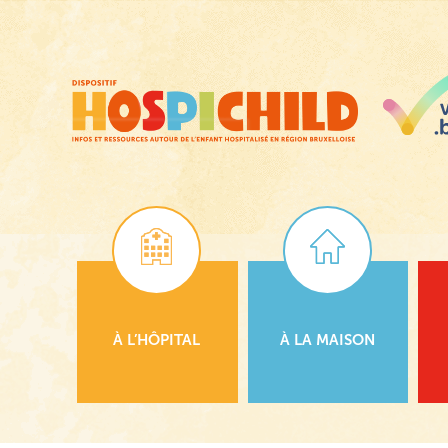
Passer
au
contenu
principal
À L’HÔPITAL
À LA MAISON