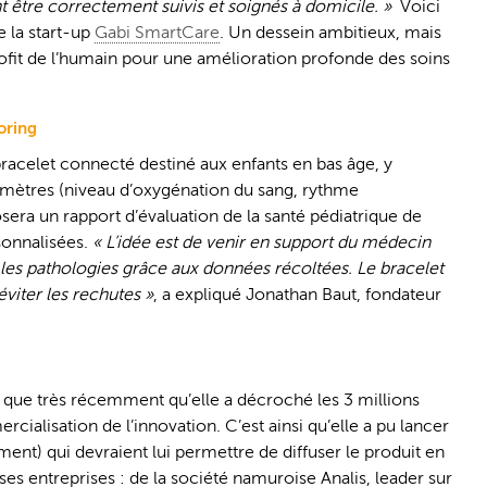
ent être correctement suivis et soignés à domicile. »
Voici
e la start-up
Gabi SmartCare
. Un dessein ambitieux, mais
profit de l’humain pour une amélioration profonde des soins
oring
acelet connecté destiné aux enfants en bas âge, y
ramètres (niveau d’oxygénation du sang, rythme
sera un rapport d’évaluation de la santé pédiatrique de
sonnalisées.
« L’idée est de venir en support du médecin
e les pathologies grâce aux données récoltées. Le bracelet
 éviter les rechutes »
, a expliqué Jonathan Baut, fondateur
est que très récemment qu’elle a décroché les 3 millions
ialisation de l’innovation. C’est ainsi qu’elle a pu
lancer
nt) qui devraient lui permettre de diffuser le produit en
es entreprises : de la société namuroise Analis, leader sur