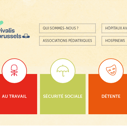
Passer au contenu
Menu
QUI SOMMES-NOUS ?
HÔPITAUX AV
ASSOCIATIONS PÉDIATRIQUES
HOSPINEWS
AU TRAVAIL
SÉCURITÉ SOCIALE
DÉTENTE