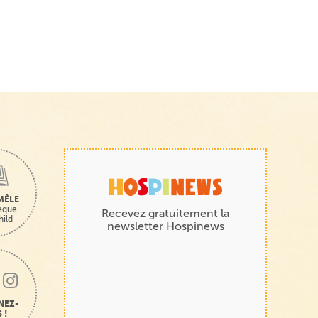
MÊLE
hèque
Recevez gratuitement la
hild
newsletter Hospinews
NEZ-
 !