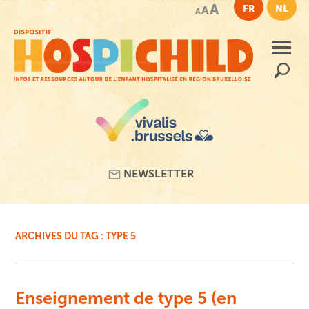
Passer
A
FR
NL
A
A
au
contenu
principal
Recherc
NEWSLETTER
ARCHIVES DU TAG :
TYPE 5
Enseignement de type 5 (en