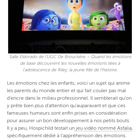
Salle Eldorado de l’UGC De Brouckère – Quand les émotions
de base découvrent les nouvelles émotions liées à
l’adolescence de Riley, la jeune fille de l’histoire.
Les émotions chez les enfants, voici un sujet qui anime
les parents du monde entier et qui fait couler pas mal
d’encre dans le milieu professionnel. Il semblerait qu’on
y prête bien plus d’attention qu’auparavant et que ces
fameuses humeurs sont enfin prises en considération
pour assurer un bon développement à nos petits bouts.
Il y a peu, Hospichild testait un
jeu vidéo nommé Asfalia
,
spécifiquement dédié à l’appréhension des émotions.