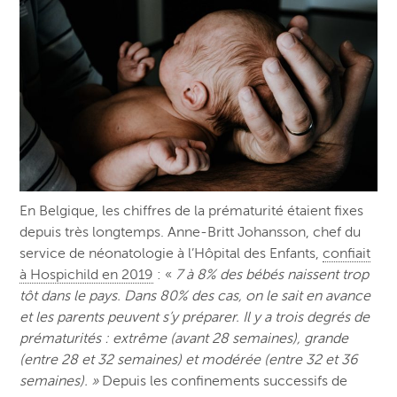
En Belgique, les chiffres de la prématurité étaient fixes
depuis très longtemps.
Anne-Britt Johansson, chef du
service de néonatologie
à l’Hôpital des Enfants,
confiait
à Hospichild en 2019
: «
7 à 8% des bébés naissent trop
tôt dans le pays. Dans 80% des cas, on le sait en avance
et les parents peuvent s’y préparer. Il y a trois degrés de
prématurités : extrême (avant 28 semaines), grande
(entre 28 et 32 semaines) et modérée (entre 32 et 36
semaines). »
Depuis les confinements successifs de