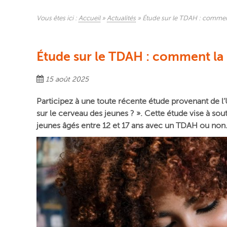
Vous êtes ici :
Accueil
»
Actualités
»
Étude sur le TDAH : comment
Étude sur le TDAH : comment la 
15 août 2025
Participez à une toute récente étude provenant de l’
sur le cerveau des jeunes ? ». Cette étude vise à sout
jeunes âgés entre 12 et 17 ans avec un TDAH ou non