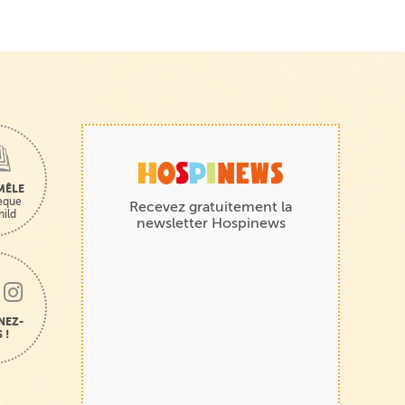
MÊLE
hèque
Recevez gratuitement la
hild
newsletter Hospinews
NEZ-
 !