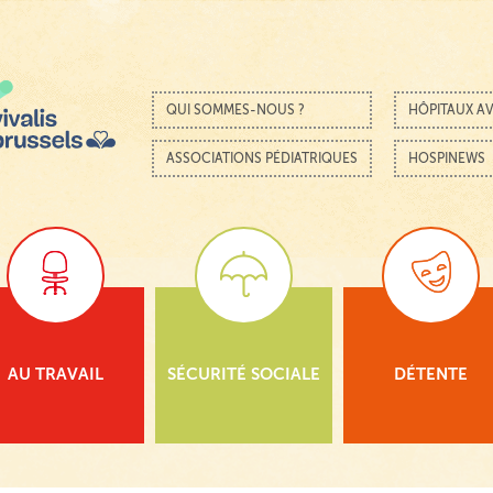
Passer au contenu
Menu
QUI SOMMES-NOUS ?
HÔPITAUX AV
ASSOCIATIONS PÉDIATRIQUES
HOSPINEWS
AU TRAVAIL
SÉCURITÉ SOCIALE
DÉTENTE