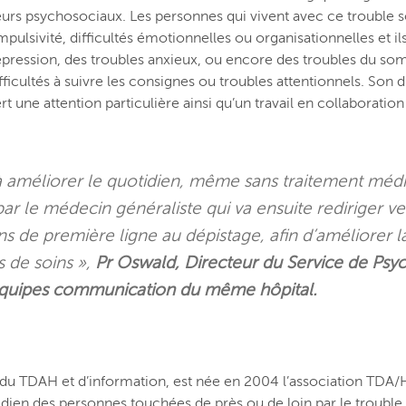
teurs psychosociaux. Les personnes qui vivent avec ce trouble
impulsivité, difficultés émotionnelles ou organisationnelles et i
ression, des troubles anxieux, ou encore des troubles du somm
fficultés à suivre les consignes ou troubles attentionnels. Son 
 une attention particulière ainsi qu’un travail en collaboration
améliorer le quotidien, même sans traitement méd
par le médecin généraliste qui va ensuite rediriger v
ns de première ligne au dépistage, afin d’améliorer l
es de soins
»,
Pr Oswald, Directeur du Service de Psych
s équipes communication du même hôpital.
 TDAH et d’information, est née en 2004 l’association TDA/H 
dien des personnes touchées de près ou de loin par le trouble d