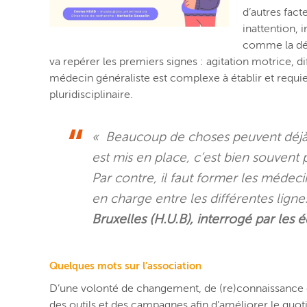
d’autres fac
inattention, 
comme la dép
va repérer les premiers signes : agitation motrice, di
médecin généraliste est complexe à établir et requiert
pluridisciplinaire.
«
Beaucoup de choses peuvent déjà 
est mis en place, c’est bien souvent 
Par contre,
il faut former les médeci
en charge entre les différentes lign
Bruxelles (H.U.B), interrogé par le
Quelques mots sur l’association
D’une volonté de changement, de (re)connaissance du
des outils et des campagnes afin d’améliorer le quoti