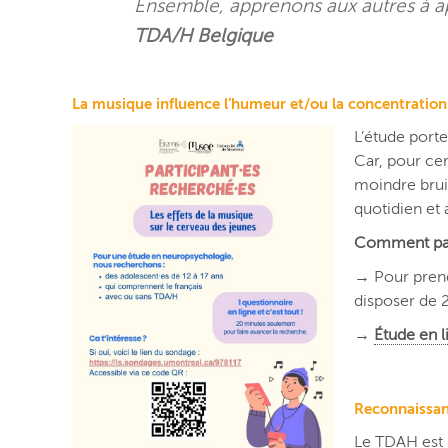
Ensemble, apprenons aux autres à ap
TDA/H Belgique
La musique influence l’humeur et/ou la concentration
L’étude porte
Car, pour cer
moindre bruit
quotidien et
Comment par
→ Pour prendr
disposer de 
→
Étude en l
Reconnaissan
Le TDAH est