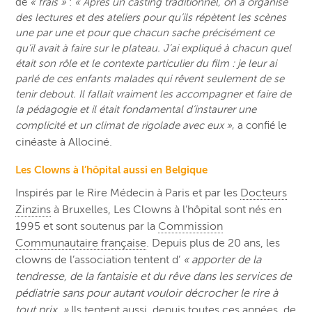
de
« frais »
:
« Après un casting traditionnel, on a organisé
des lectures et des ateliers pour qu’ils répètent les scènes
une par une et pour que chacun sache précisément ce
qu’il avait à faire sur le plateau. J
’ai expliqué à chacun quel
était son rôle et le contexte particulier du film : je leur ai
parlé de ces enfants malades qui rêvent seulement de se
tenir debout. Il fallait vraiment les accompagner et faire de
la pédagogie et il était fondamental d’instaurer une
le
complicité et un climat de rigolade avec eux »
, a confié
cinéaste
à Allociné.
Les Clowns à l’hôpital aussi en Belgique
Inspirés par le Rire Médecin à Paris et par les
Docteurs
Zinzins
à Bruxelles, Les Clowns à l’hôpital sont nés en
1995 et sont soutenus par la
Commission
Communautaire française
. Depuis plus de 20 ans, les
clowns de l’association tentent d’
« apporter de la
tendresse, de la fantaisie et du rêve dans les services de
pédiatrie sans pour autant vouloir décrocher le rire à
tout prix. »
Ils tentent aussi, depuis toutes ces années, de