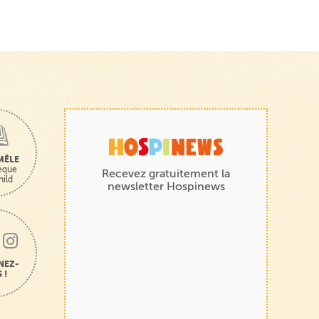
MÊLE
hèque
Recevez gratuitement la
hild
newsletter Hospinews
NEZ-
 !