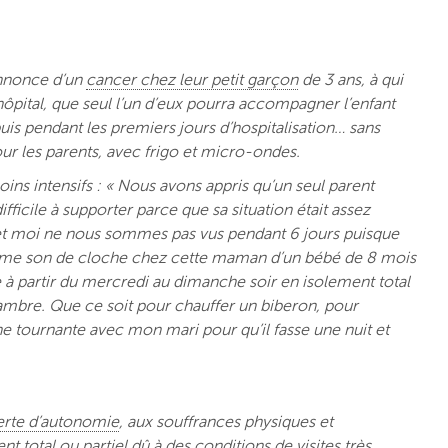
’annonce d’un
cancer chez leur petit garçon
de 3 ans, à qui
hôpital, que seul l’un d’eux pourra accompagner l’enfant
s pendant les premiers jours d’hospitalisation… sans
ur les parents, avec frigo et micro-ondes.
oins intensifs : « Nous avons appris qu’un seul parent
ifficile à supporter parce que sa situation était assez
et moi ne nous sommes pas vus pendant 6 jours puisque
Même son de cloche chez cette maman d’un bébé de 8 mois
 à partir du mercredi au dimanche soir en isolement total
chambre. Que ce soit pour chauffer un biberon, pour
e tournante avec mon mari pour qu’il fasse une nuit et
erte d’autonomie
, aux souffrances physiques et
t total ou partiel dû à des conditions de visites très