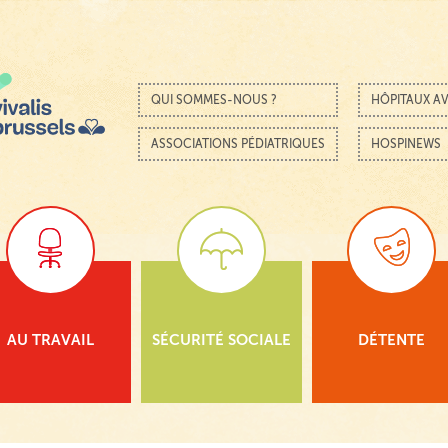
Passer au contenu
Menu
QUI SOMMES-NOUS ?
HÔPITAUX AV
ASSOCIATIONS PÉDIATRIQUES
HOSPINEWS
AU TRAVAIL
SÉCURITÉ SOCIALE
DÉTENTE