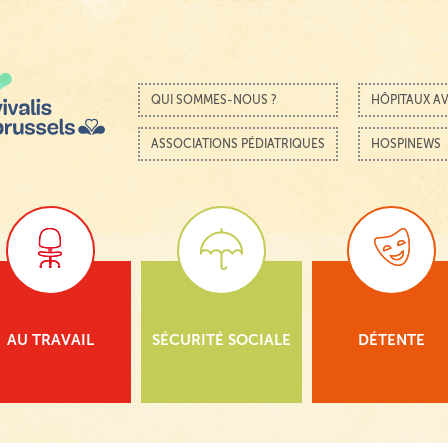
Passer au contenu
Menu
QUI SOMMES-NOUS ?
HÔPITAUX AV
ASSOCIATIONS PÉDIATRIQUES
HOSPINEWS
AU TRAVAIL
SÉCURITÉ SOCIALE
DÉTENTE