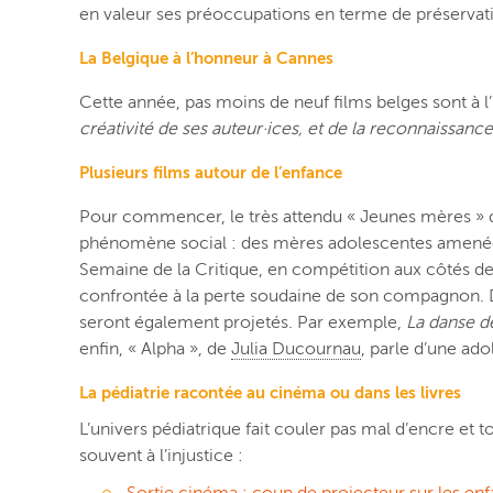
en valeur ses préoccupations en terme de préservati
La Belgique à l’honneur à Cannes
Cette année, pas moins de neuf films belges sont à 
créativité de ses auteur·ices, et de la reconnaissa
Plusieurs films autour de l’enfance
Pour commencer, le très attendu « Jeunes mères » des
phénomène social : des mères adolescentes amenées à 
Semaine de la Critique, en compétition aux côtés d
confrontée à la perte soudaine de son compagnon. D
seront également projetés. Par exemple,
La danse d
enfin, « Alpha », de
Julia Ducournau
, parle d’une ad
La pédiatrie racontée
au cinéma ou
dans les livres
L’univers pédiatrique fait couler pas mal d’encre et 
souvent à l’injustice :
Sortie cinéma : coup de projecteur sur les enf