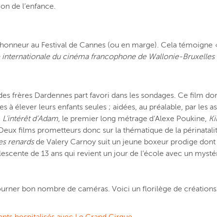
on de l’enfance.
l’honneur au Festival de Cannes (ou en marge). Cela témoigne
nce internationale du cinéma francophone de Wallonie-Bruxelles
 frères Dardennes part favori dans les sondages. Ce film dont 
élever leurs enfants seules ; aidées, au préalable, par les as
e
L’intérêt d’Adam
, le premier long métrage d’Alexe Poukine,
Ki
eux films prometteurs donc sur la thématique de la périnatali
es renards
de Valery Carnoy suit un jeune boxeur prodige dont 
olescente de 13 ans qui revient un jour de l’école avec un myst
tourner bon nombre de caméras. Voici un florilège de créations a
ants hospitalisés avec Le Grand Cirque