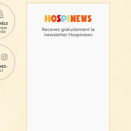
MÊLE
hèque
Recevez gratuitement la
hild
newsletter Hospinews
NEZ-
 !