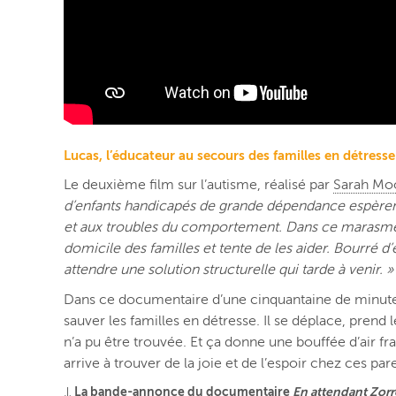
Lucas, l’éducateur au secours des familles en détresse
Le deuxième film sur l’autisme, réalisé par
Sarah M
d’enfants handicapés de grande dépendance espèrent u
et aux troubles du comportement. Dans ce marasme exist
domicile des familles et tente de les aider. Bourré d
attendre une solution structurelle qui tarde à venir. »
Dans ce documentaire d’une cinquantaine de minutes,
sauver les familles en détresse. Il se déplace, prend 
n’a pu être trouvée. Et ça donne une bouffée d’air fr
arrive à trouver de la joie et de l’espoir chez ces pa
↓ La bande-annonce du documentaire
En attendant Zor