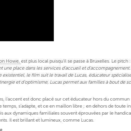
oon Howe,
est plus local puisqu’il se passe à Bruxelles. Le pitch 
ne place dans les services d’accueil et d’accompagnement. En a
entiel, le film suit le travail de Lucas, éducateur spécialisé, 
’énergie et d’optimisme, Lucas permet aux familles à bout de so
 l’accent est donc placé sur cet éducateur hors du commun : 
le temps, s’adapte, et ce en maillon libre ; en dehors de toute i
ais aux dynamiques familiales souvent éprouvées par le handicap 
rents. Il est brillant et lumineux, comme Lucas.
ro