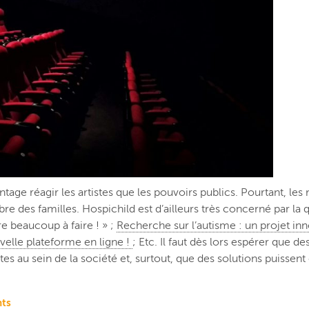
ntage réagir les artistes que les pouvoirs publics. Pourtant, le
bre des familles. Hospichild est d’ailleurs très concerné par la 
re beaucoup à faire ! » ;
Recherche sur l’autisme : un projet in
velle plateforme en ligne !
; Etc. Il faut dès lors espérer que 
istes au sein de la société et, surtout, que des solutions puiss
nts