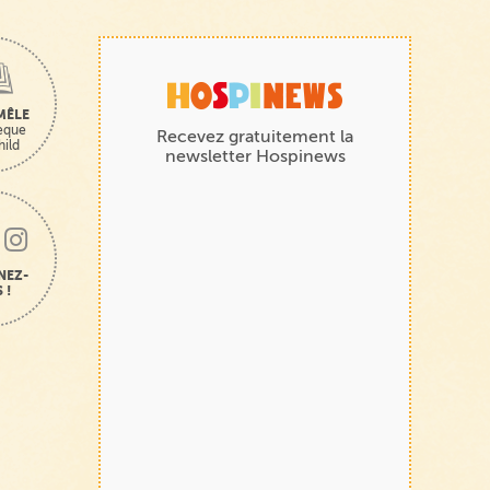
MÊLE
hèque
Recevez gratuitement la
hild
newsletter Hospinews
NEZ-
 !