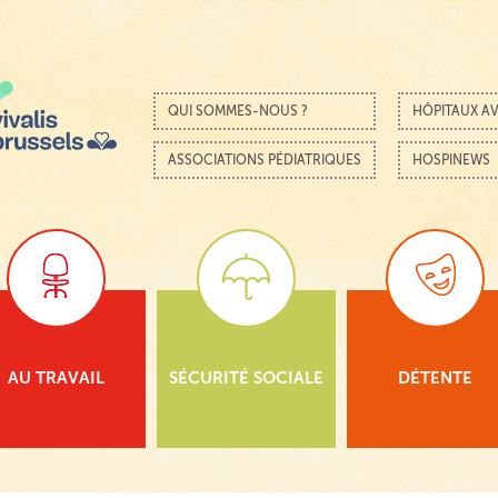
Passer au contenu
Menu
QUI SOMMES-NOUS ?
HÔPITAUX AV
ASSOCIATIONS PÉDIATRIQUES
HOSPINEWS
AU TRAVAIL
SÉCURITÉ SOCIALE
DÉTENTE