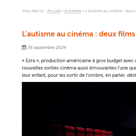
Vous êtes ici :
Accueil
»
Actualités
»
L’autisme au cinéma : deux f
L’autisme au cinéma : deux films
26 septembre 2024
« Ezra », production américaine à gros budget avec 
nouvelles sorties cinéma aussi émouvantes l’une que 
leur enfant, pour les sortir de l’ombre, en parler, dé