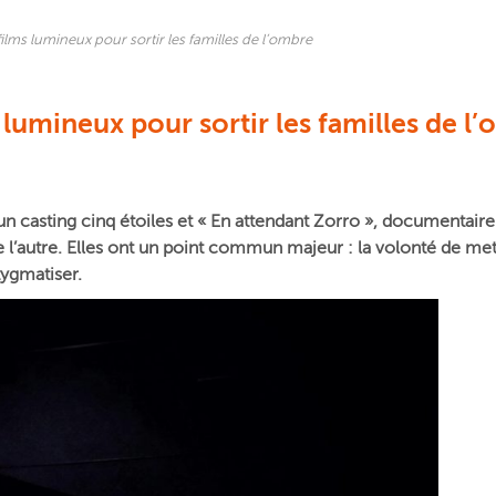
ilms lumineux pour sortir les familles de l’ombre
 lumineux pour sortir les familles de l
un casting cinq étoiles et « En attendant Zorro », documentai
l’autre. Elles ont un point commun majeur : la volonté de mett
stygmatiser.