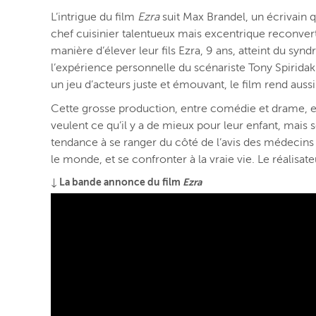
L’intrigue du film
Ezra
suit Max Brandel, un écrivain q
chef cuisinier talentueux mais excentrique reconve
manière d’élever leur fils Ezra, 9 ans, atteint du syn
l’expérience personnelle du scénariste Tony Spiridakis
un jeu d’acteurs juste et émouvant, le film rend aus
Cette grosse production, entre comédie et drame, est
veulent ce qu’il y a de mieux pour leur enfant, mais so
tendance à se ranger du côté de l’avis des médecins e
le monde, et se confronter à la vraie vie. Le réalisate
↓ La bande annonce du film
Ezra