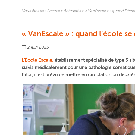
Vous êtes ici :
Accueil
»
Actualités
»
« VanEscale » : quand l’éco
« VanEscale » : quand l’école s
2 juin 2025
L’École Escale,
établissement spécialisé de type 5 si
suivis médicalement pour une pathologie somatique o
futur, il est prévu de mettre en circulation un deuxiè