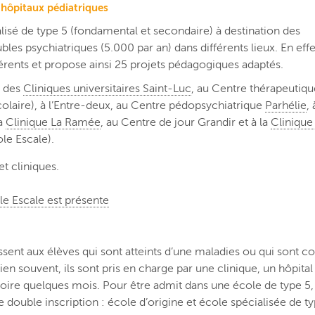
 hôpitaux pédiatriques
sé de type 5 (fondamental et secondaire) à destination des
s psychiatriques (5.000 par an) dans différents lieux. En effet
fférents et propose ainsi 25 projets pédagogiques adaptés.
s des
Cliniques universitaires Saint-Luc
, au Centre thérapeutiq
scolaire), à l’Entre-deux, au Centre pédopsychiatrique
Parhélie
, 
la
Clinique La Ramée
, au Centre de jour Grandir et à la
Clinique
le Escale).
t cliniques.
le Escale est présente
ent aux élèves qui sont atteints d’une maladies ou qui sont c
en souvent, ils sont pris en charge par une clinique, un hôpita
oire quelques mois. Pour être admit dans une école de type 5, l’
e double inscription : école d’origine et école spécialisée de ty