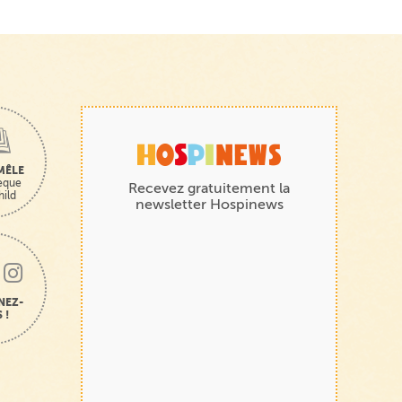
MÊLE
hèque
Recevez gratuitement la
hild
newsletter Hospinews
NEZ-
 !