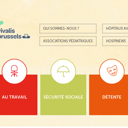
Passer au contenu
Menu
QUI SOMMES-NOUS ?
HÔPITAUX AV
ASSOCIATIONS PÉDIATRIQUES
HOSPINEWS
AU TRAVAIL
SÉCURITÉ SOCIALE
DÉTENTE