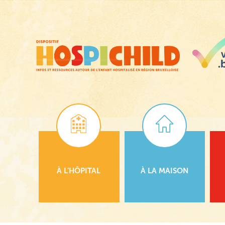
Passer
au
contenu
principal
À L’HÔPITAL
À LA MAISON