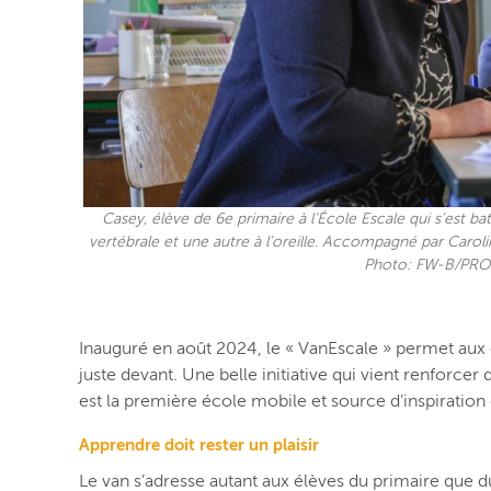
Casey, élève de 6e primaire à l’École Escale qui s’est b
vertébrale et une autre à l’oreille. Accompagné par Caroli
Photo: FW-B/PRO
Inauguré en août 2024, le « VanEscale » permet aux é
juste devant. Une belle initiative qui vient renforce
est la première école mobile et source d’inspiration
Apprendre doit rester un plaisir
Le van s’adresse autant aux élèves du primaire que d