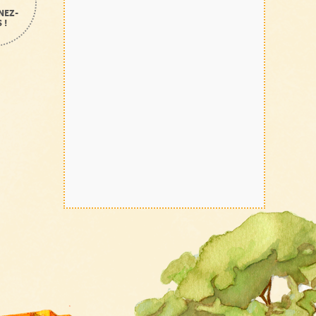
NEZ-
 !