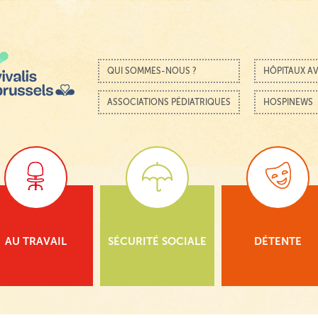
Passer au contenu
Menu
QUI SOMMES-NOUS ?
HÔPITAUX AV
ASSOCIATIONS PÉDIATRIQUES
HOSPINEWS
AU TRAVAIL
SÉCURITÉ SOCIALE
DÉTENTE