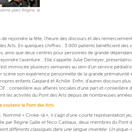
xième plan) Régine, la
e rejoindre la fête, l’heure des discours et des rem
erciement
 Arts. En quelques chiffres : 3.000 patients bénéficient des vi
res, ainsi que deux centres pour personnes de grande dépendan
ejoindre l’aventure… Elle s’appelle Julie Demeyer, présentatri
’est immiscée plusieurs semaines au sein d’un service pédiatri
ur scène son expérience personnelle de la grande prématurité et
propres enfants Gaspard et Achille. Enfin, d’autres discours plus 
conseillère aux affaires sociales d’une part et conseillère d
ent
les activités du Pont des Arts depuis de nombreuses années
e
soutenir le Pont des Arts
. Nommé « Croké-là », il s’agit d’une courte représentation je
étée par Régine Galle et Nico Castiaux, deux membres du Pont d
ent différents classiques dans une langue inventée. Un pique-