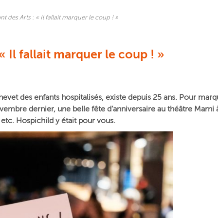
t des Arts : « Il fallait marquer le coup ! »
« Il fallait marquer le coup ! »
chevet des enfants hospitalisés, existe depuis 25 ans. Pour mar
ovembre dernier,
une belle fête d’anniversaire au théâtre Marn
, DJ, etc. Hospichild y était pour vous.