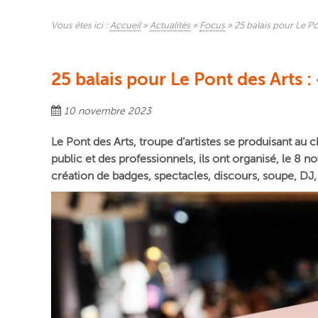
Vous êtes ici :
Accueil
»
Actualités
»
Focus
»
25 balais pour Le Pon
25 balais pour Le Pont des Arts : 
10 novembre 2023
Le Pont des Arts, troupe d’artistes se produisant au 
public et des professionnels, ils ont organisé,
le 8 n
création de badges, spectacles, discours, soupe