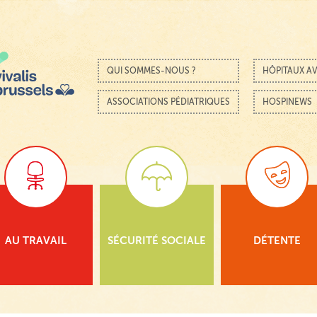
Passer au contenu
Menu
QUI SOMMES-NOUS ?
HÔPITAUX AV
ASSOCIATIONS PÉDIATRIQUES
HOSPINEWS
AU TRAVAIL
SÉCURITÉ SOCIALE
DÉTENTE