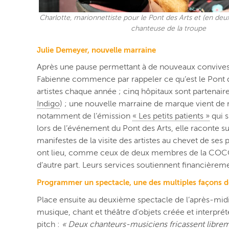
Charlotte, marionnettiste pour le Pont des Arts et (en deu
chanteuse de la troupe
Julie Demeyer, nouvelle marraine
Après une pause permettant à de nouveaux convives d
Fabienne commence par rappeler ce qu’est le Pont des
artistes chaque année ; cinq hôpitaux sont partenai
Indigo
) ; une nouvelle marraine de marque vient de r
notamment de l’émission
« Les petits patients »
qui s
lors de l’événement du Pont des Arts, elle raconte s
manifestes de la visite des artistes au chevet de ses 
ont lieu, comme ceux de deux membres de la COCOF ; 
d’autre part. Leurs services soutiennent f
inancièrem
Programmer un spectacle, une des multiples façons d
Place ensuite au deuxième spectacle de l’après-midi
musique, chant et théâtre d’objets créée et interpr
pitch :
« Deux chanteurs-musiciens fricassent librem