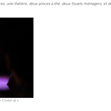
res, une théière, deux pinces à thé, deux fouets ménagers, et 
« Croké-là »