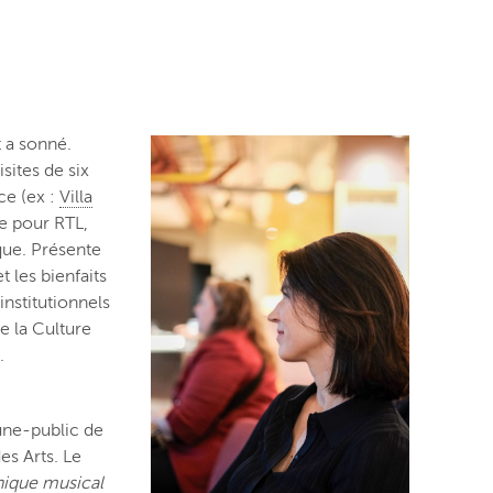
 a sonné.
sites de six
ce (ex :
Villa
ce pour RTL,
que. Présente
 les bienfaits
institutionnels
e la Culture
.
une-public de
es Arts. Le
nique musical