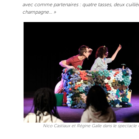
avec comme partenaires : quatre tasses, deux cuillè
champagne… »
Nico Castiaux et Régine Galle dans le spectacle 