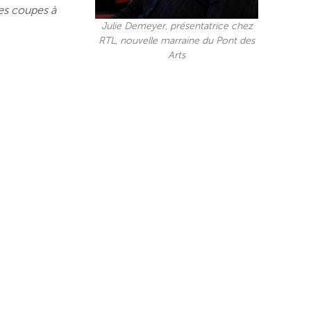
des coupes à
Julie Demeyer, présentatrice chez
RTL, nouvelle marraine du Pont des
Arts