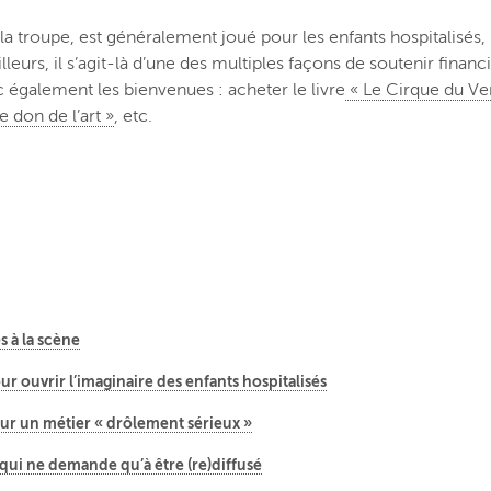
la troupe, est généralement joué pour les enfants hospitalisés,
leurs, il s’agit-là d’une des multiples façons de soutenir finan
 également les bienvenues : acheter le livre
« Le Cirque du Ve
le don de l’art »
, etc.
s à la scène
ur ouvrir l’imaginaire des enfants hospitalisés
our un métier « drôlement sérieux »
in qui ne demande qu’à être (re)diffusé