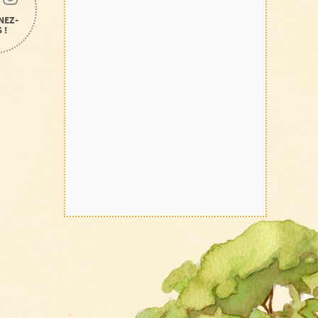
NEZ-
 !