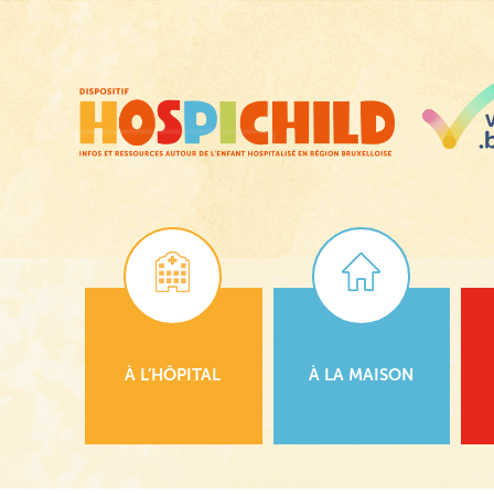
Passer
au
contenu
principal
À L’HÔPITAL
À LA MAISON