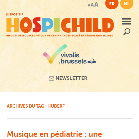
Passer
A
FR
NL
A
A
au
contenu
principal
Recherc
NEWSLETTER
ARCHIVES DU TAG :
HUDERF
Musique en pédiatrie : une