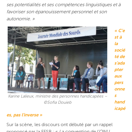
ses potentialités et ses compétences linguistiques et à
favoriser son épanouissement personnel et son
autonomie. »
« C’e
st à
la
socié
té de
s’ada
pter
aux
pers
onne
s
Karine Lalieux, ministre des personnes handicapées –
hand
©Sofia Douieb
icapé
es, pas l’inverse »
Sur la scène, les discours ont débuté par un rappel
prononcé par la FFSB : «
La convention de l’ONU