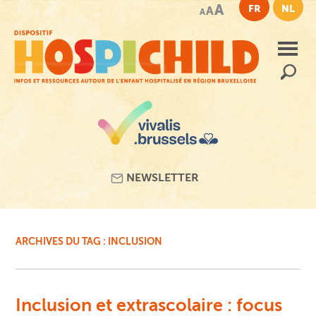
Passer
A
FR
NL
A
A
au
contenu
principal
Recherc
NEWSLETTER
ARCHIVES DU TAG :
INCLUSION
Inclusion et extrascolaire : focus