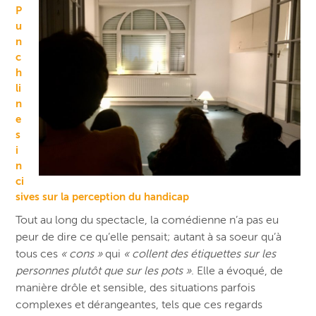
P
u
n
c
h
li
n
e
s
i
n
ci
sives sur la perception du handicap
Tout au long du spectacle, la comédienne n’a pas eu
peur de dire ce qu’elle pensait; autant à sa soeur qu’à
tous ces
« cons »
qui
« collent des étiquettes sur les
personnes plutôt que sur les pots »
. Elle a évoqué, de
manière drôle et sensible, des situations parfois
complexes et dérangeantes, tels que ces regards