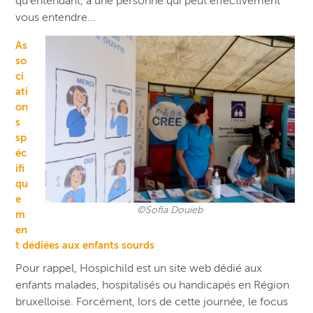
qu’entendant, à une personne qui peut effectivement
vous entendre…
As
so
ci
ati
on
s
sp
éc
ifi
qu
e
©Sofia Douieb
m
en
t dédiées aux enfants sourds
Pour rappel, Hospichild est un site web dédié aux
enfants malades, hospitalisés ou handicapés en Région
bruxelloise. Forcément, lors de cette journée, le focus