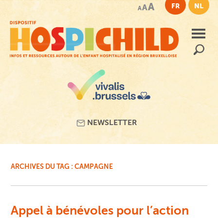
Passer
A
FR
NL
A
A
au
contenu
principal
Recherc
NEWSLETTER
ARCHIVES DU TAG :
CAMPAGNE
Appel à bénévoles pour l’action