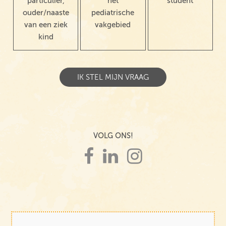
particulier,
het
student
ouder/naaste
pediatrische
van een ziek
vakgebied
kind
VOLG ONS!