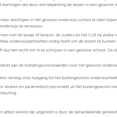
eerlingen die door een beperking de lessen in een gewone s
is meer leerlingen in het gewoon onderwijs school te laten lope
onderwijs te verwijzen.
en met de leraar of leraren, de ouders en het CLB na welke r
fieke onderwijsbehoeften nodig heeft om de lessen te kunnen 
t dus het recht om in te schrijven in een gewone school. De le
voldoet aan de toelatingsvoorwaarden voor het gewoon onderw
j een verslag voor toegang tot het buitengewoon onderwijsheef
oor leraren en paramedisch personeel uit het buitengewoon on
steuning.
een attest vereist dat uitgereikt is door de behandelende genee