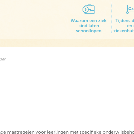
Waarom een ziek
Tijdens d
kind laten
en
schoollopen
ziekenhu
ader
nde maatregelen voor leerlingen met specifieke onderwijsbeho