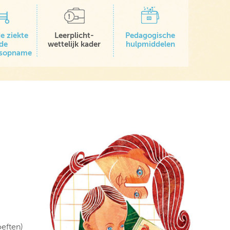
e ziekte
Leerplicht-
Pedagogische
 de
wettelijk kader
hulpmiddelen
isopname
eften)