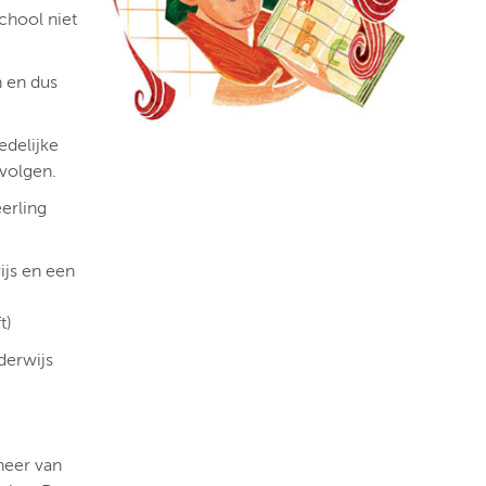
chool niet
n en dus
edelijke
volgen.
erling
ijs en een
t)
derwijs
sheer van