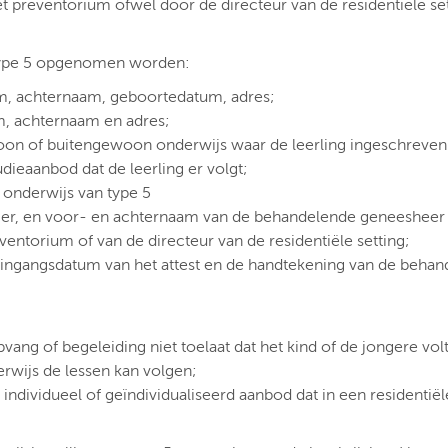
t preventorium ofwel door de directeur van de residentiële se
 type 5 opgenomen worden:
aam, achternaam, geboortedatum, adres;
m, achternaam en adres;
oon of buitengewoon onderwijs waar de leerling ingeschreven 
dieaanbod dat de leerling er volgt;
 onderwijs van type 5
er, en voor- en achternaam van de behandelende geneesheer
entorium of van de directeur van de residentiële setting;
e ingangsdatum van het attest en de handtekening van de beha
vang of begeleiding niet toelaat dat het kind of de jongere volt
wijs de lessen kan volgen;
 individueel of geïndividualiseerd aanbod dat in een residentiël