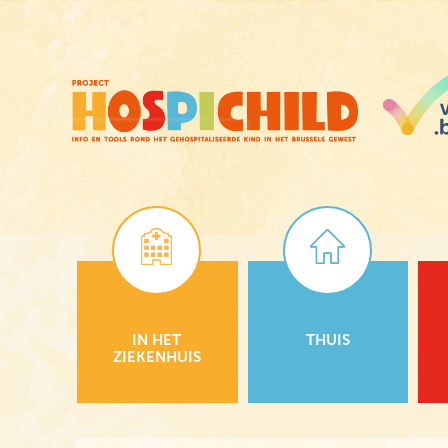
Skip
to
main
content
IN HET
THUIS
ZIEKENHUIS