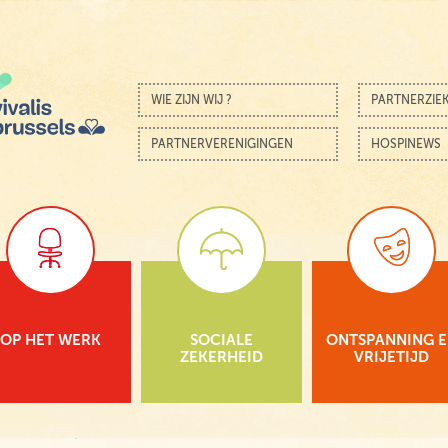
Skip to content
Menu
WIE ZIJN WIJ ?
PARTNERZIE
PARTNERVERENIGINGEN
HOSPINEWS
OP HET WERK
SOCIALE
ONTSPANNING 
ZEKERHEID
VRIJETIJD