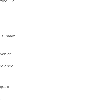
tting. De
is: naam,
 van de
ndelende
ijds in
e