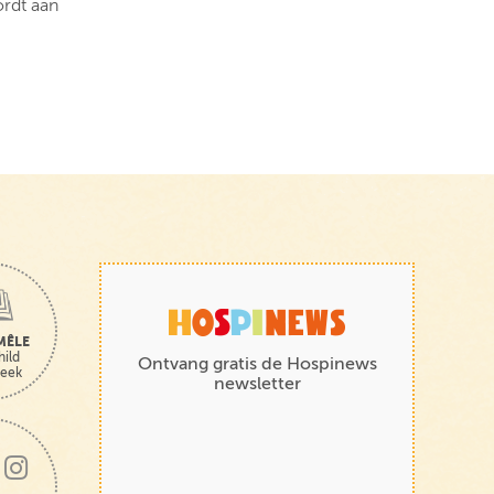
ordt aan
MÊLE
hild
Ontvang gratis de Hospinews
heek
newsletter