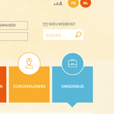
A
FR
NL
A
A
NIEUWSBRIEF
KENHUIZEN
Zoeken
naar:
EN
ZORGVERLENERS
ONDERWIJS