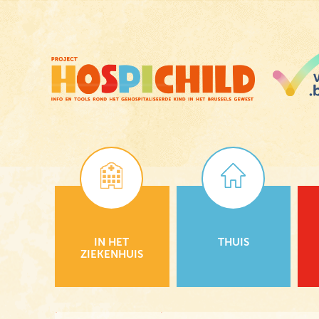
Skip
to
main
content
IN HET
THUIS
ZIEKENHUIS