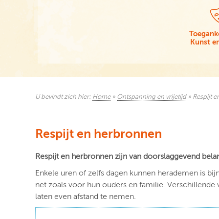
Toeganke
Kunst en
U bevindt zich hier:
Home
»
Ontspanning en vrijetijd
»
Respijt 
Respijt en herbronnen
Respijt en herbronnen zijn van doorslaggevend belan
Enkele uren of zelfs dagen kunnen herademen is bijn
net zoals voor hun ouders en familie. Verschillende 
laten even afstand te nemen.