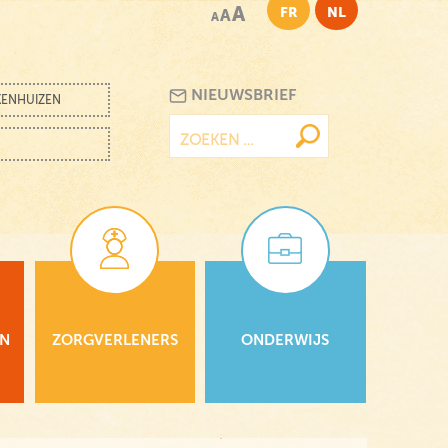
A
FR
NL
A
A
NIEUWSBRIEF
KENHUIZEN
Zoeken
naar:
EN
ZORGVERLENERS
ONDERWIJS