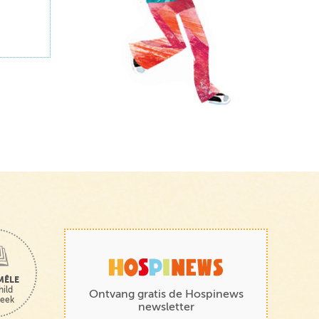
MÊLE
hild
Ontvang gratis de Hospinews
heek
newsletter