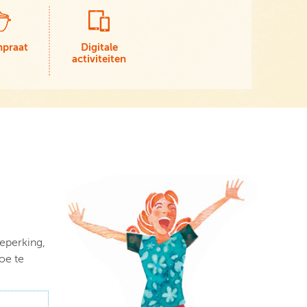
npraat
Digitale
activiteiten
eperking,
oe te