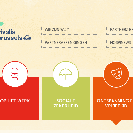
Skip to content
Menu
WIE ZIJN WIJ ?
PARTNERZIE
PARTNERVERENIGINGEN
HOSPINEWS
OP HET WERK
SOCIALE
ONTSPANNING 
ZEKERHEID
VRIJETIJD