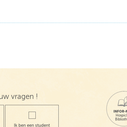
uw vragen !
INFOR-
Hospic
Bibliot
Ik ben een student