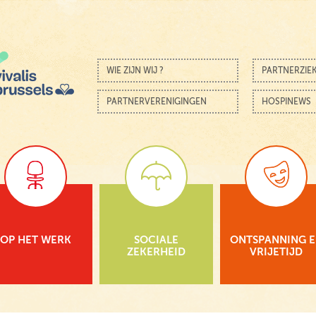
Skip to content
Menu
WIE ZIJN WIJ ?
PARTNERZIE
PARTNERVERENIGINGEN
HOSPINEWS
OP HET WERK
SOCIALE
ONTSPANNING 
ZEKERHEID
VRIJETIJD