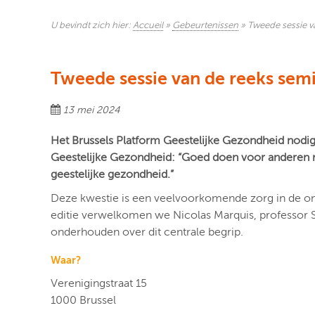
U bevindt zich hier:
Accueil
»
Gebeurtenissen
»
Tweede sessie v
Tweede sessie van de reeks sem
13 mei 2024
Het Brussels
Platform Geestelijke Gezondheid nodigt
Geestelijke Gezondheid:
“Goed doen voor anderen m
geestelijke gezondheid.”
Deze kwestie is een veelvoorkomende zorg in de on
editie verwelkomen we Nicolas Marquis, professor So
onderhouden over dit centrale begrip.
Waar?
Verenigingstraat 15
1000 Brussel