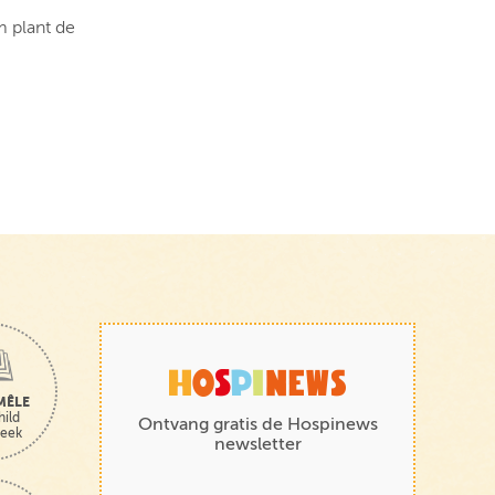
m plant de
MÊLE
hild
Ontvang gratis de Hospinews
heek
newsletter