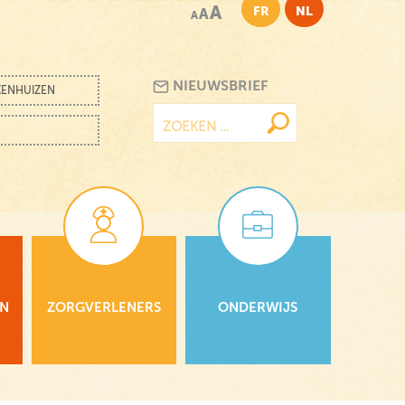
A
FR
NL
A
A
NIEUWSBRIEF
KENHUIZEN
Zoeken
naar:
EN
ZORGVERLENERS
ONDERWIJS