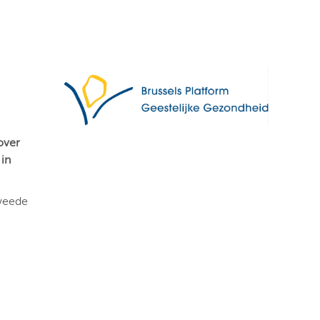
over
in
tweede