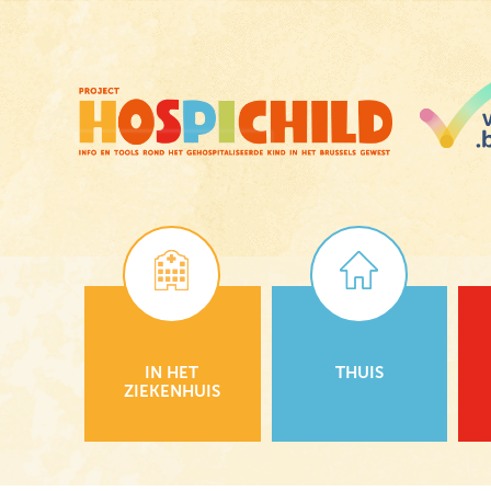
Skip
to
main
content
IN HET
THUIS
ZIEKENHUIS