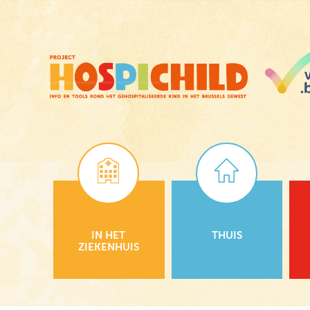
Skip
to
main
content
IN HET
THUIS
ZIEKENHUIS