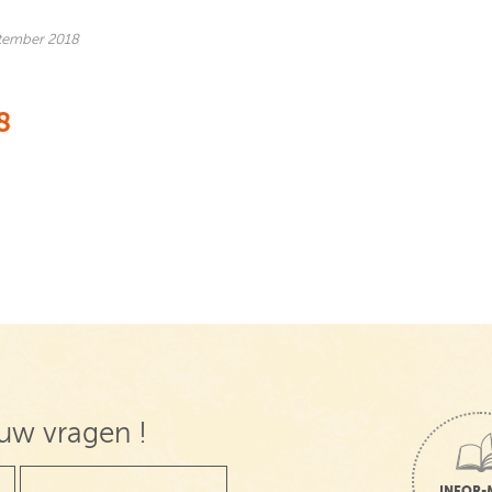
tember 2018
8
uw vragen !
INFOR-