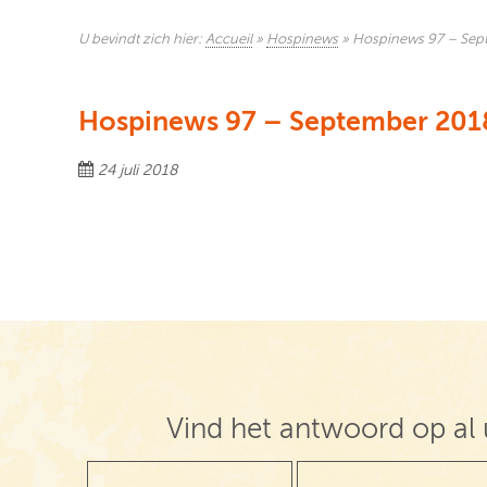
U bevindt zich hier:
Accueil
»
Hospinews
»
Hospinews 97 – Sep
Hospinews 97 – September 201
24 juli 2018
Vind het antwoord op al 