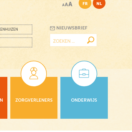
A
FR
NL
A
A
NIEUWSBRIEF
KENHUIZEN
Zoeken
naar:
EN
ZORGVERLENERS
ONDERWIJS