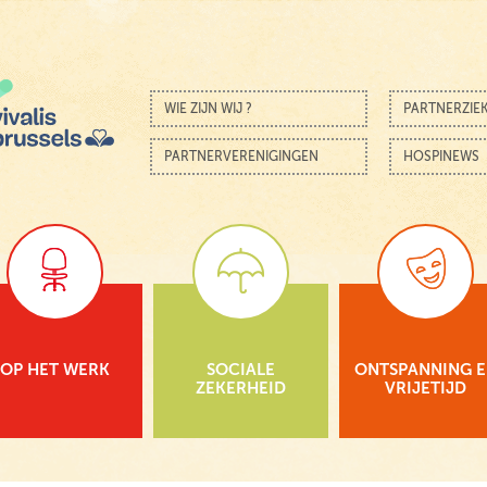
Skip to content
Menu
WIE ZIJN WIJ ?
PARTNERZIE
PARTNERVERENIGINGEN
HOSPINEWS
OP HET WERK
SOCIALE
ONTSPANNING 
ZEKERHEID
VRIJETIJD