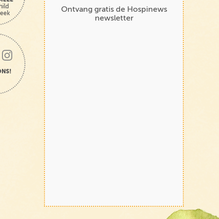
hild
Ontvang gratis de Hospinews
heek
newsletter
ONS!