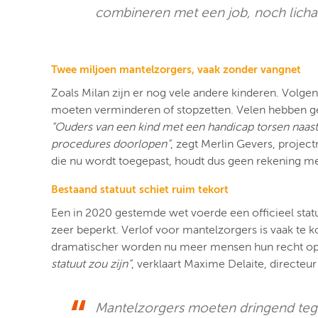
combineren met een job, noch licham
Twee miljoen mantelzorgers, vaak zonder vangnet
Zoals Milan zijn er nog vele andere kinderen. Volgens
moeten verminderen of stopzetten. Velen hebben gee
“Ouders van een kind met een handicap torsen naas
procedures doorlopen”
, zegt Merlin Gevers, projec
die nu wordt toegepast, houdt dus geen rekening met 
Bestaand statuut schiet ruim tekort
Een in 2020 gestemde wet voerde een officieel statuu
zeer beperkt. Verlof voor mantelzorgers is vaak te k
dramatischer worden nu meer mensen hun recht op e
statuut zou zijn”
, verklaart Maxime Delaite, directeu
Mantelzo
rgers moeten dringend te