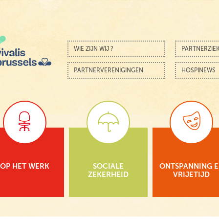
Skip to content
Menu
WIE ZIJN WIJ ?
PARTNERZIE
PARTNERVERENIGINGEN
HOSPINEWS
OP HET WERK
SOCIALE
ONTSPANNING 
ZEKERHEID
VRIJETIJD