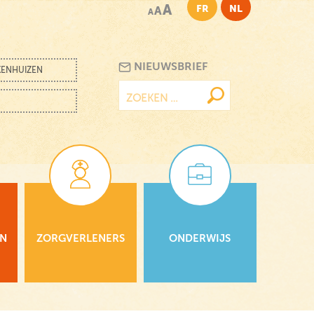
A
FR
NL
A
A
NIEUWSBRIEF
KENHUIZEN
Zoeken
naar:
EN
ZORGVERLENERS
ONDERWIJS