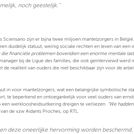
elijk, noch geestelijk.”
 Sciensano zijn er bijna twee miljoen mantelzorgers in België. B
n duidelijk statuut, weinig sociale rechten en leven van een 
t die financiële problemen bovendien een enorme mentale las
tmanager bij de Ligue des familles, die ook geïnterviewd wer
de realiteit van ouders die niet beschikbaar zijn voor de arbe
t in voor mantelzorgers, wat een belangrijke symbolische stap v
ort, te beperkend en ontoegankelijk voor veel ouders van ernsti
en werkloosheidsuitkering dreigen te verliezen.
“We hadden g
r van de vzw Aidants Proches, op RTL.
gen deze oneerlijke hervorming worden beschermd