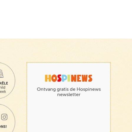
MÊLE
hild
Ontvang gratis de Hospinews
heek
newsletter
ONS!