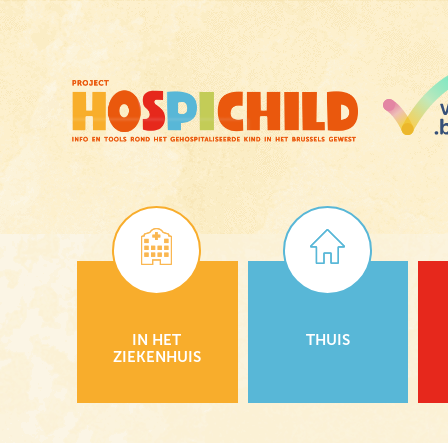
Skip
to
main
content
IN HET
THUIS
ZIEKENHUIS