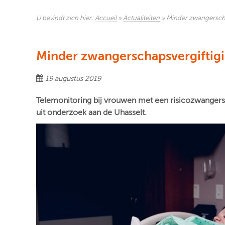
U bevindt zich hier:
Accueil
»
Actualiteiten
»
Minder zwangerscha
Minder zwangerschapsvergiftigi
19 augustus 2019
Telemonitoring bij vrouwen met een risicozwangersc
uit onderzoek aan de Uhasselt.