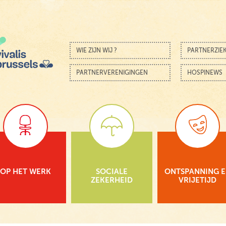
Skip to content
Menu
WIE ZIJN WIJ ?
PARTNERZIE
PARTNERVERENIGINGEN
HOSPINEWS
OP HET WERK
SOCIALE
ONTSPANNING 
ZEKERHEID
VRIJETIJD