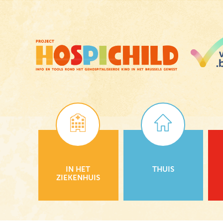
Skip
to
main
content
IN HET
THUIS
ZIEKENHUIS