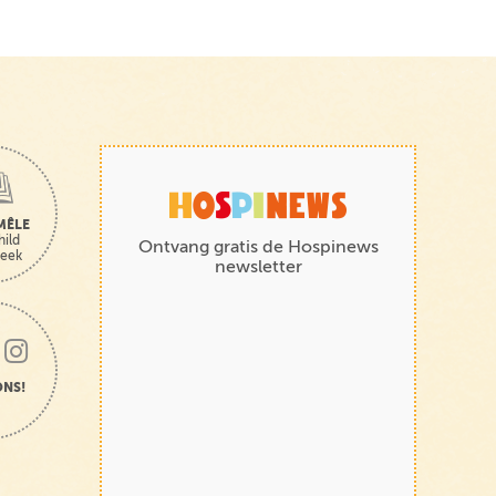
MÊLE
hild
Ontvang gratis de Hospinews
heek
newsletter
ONS!