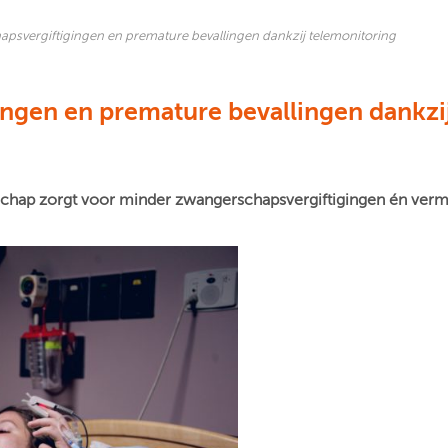
psvergiftigingen en premature bevallingen dankzij telemonitoring
ngen en premature bevallingen dankzi
hap zorgt voor minder zwangerschapsvergiftigingen én vermind