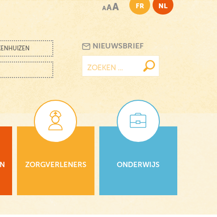
A
FR
NL
A
A
NIEUWSBRIEF
KENHUIZEN
Zoeken
naar:
EN
ZORGVERLENERS
ONDERWIJS