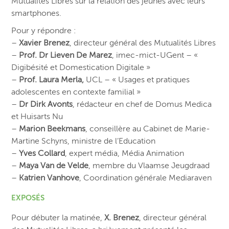
Mutualités Libres sur la relation des jeunes avec leurs
smartphones.
Pour y répondre :
–
Xavier Brenez
, directeur général des Mutualités Libres
–
Prof. Dr Lieven De Marez
, imec-mict-UGent – «
Digibésité et Domestication Digitale »
–
Prof. Laura Merla,
UCL – « Usages et pratiques
adolescentes en contexte familial »
–
Dr Dirk Avonts
, rédacteur en chef de Domus Medica
et Huisarts Nu
–
Marion Beekmans
, conseillère au Cabinet de Marie-
Martine Schyns, ministre de l’Education
–
Yves Collard
, expert média, Média Animation
–
Maya Van de Velde
, membre du Vlaamse Jeugdraad
–
Katrien Vanhove
, Coordination générale Mediaraven
EXPOSÉS
Pour débuter la matinée,
X. Brenez
, directeur général