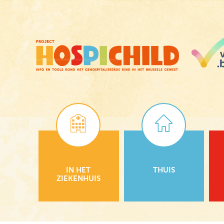
Skip
to
main
content
IN HET
THUIS
ZIEKENHUIS