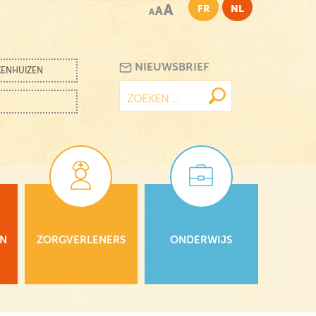
A
FR
NL
A
A
NIEUWSBRIEF
KENHUIZEN
Zoeken
naar:
EN
ZORGVERLENERS
ONDERWIJS