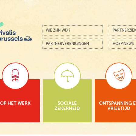
Skip to content
Menu
WIE ZIJN WIJ ?
PARTNERZIE
PARTNERVERENIGINGEN
HOSPINEWS
OP HET WERK
SOCIALE
ONTSPANNING 
ZEKERHEID
VRIJETIJD