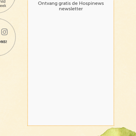
hild
Ontvang gratis de Hospinews
heek
newsletter
ONS!