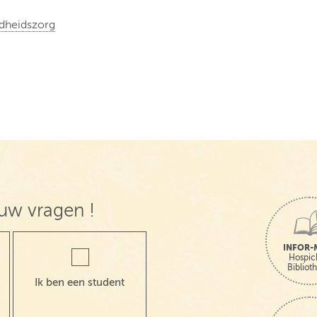
ndheidszorg
uw vragen !
INFOR-
Hospic
Bibliot
Ik ben een student