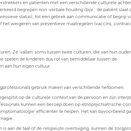
rstrekkers en patiënten met een verschillende culturele achte
verkeerd begrepen non-verbale houding (bijv.: de patiënt slaat
epressieve status), tot een gebrek aan communicatie of begrip
 of het weigeren van preventieve maatregelen (vaccins, contrac
turen. Ze ‘vallen’ soms tussen twee culturen, die van hun ouder
e spelen de kinderen dus rol van bemiddelaar tussen de
n aan hun eigen cultuur.
gprofessionals gebruik maken van verschillende hefbomen:
espitst op de culturele context van de persoon en zijn interpr
ofessionals kunnen een beroep doen op etnopsychiatrische cons
symptomatologie’ efficiënter te helpen. Het kan bijvoorbeeld 
e magie…
is aan de taal of de religieuze overtuiging, kunnen de zorgpro