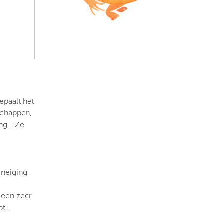
epaalt het
schappen,
ing… Ze
 neiging
 een zeer
jpt…