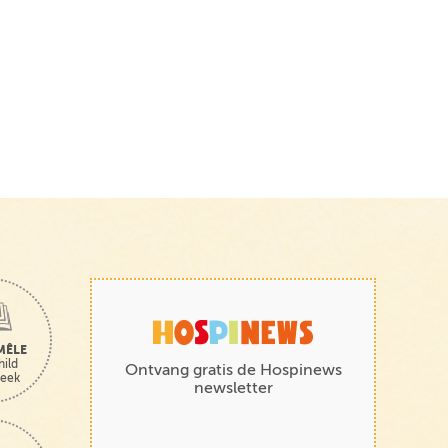
MÊLE
hild
Ontvang gratis de Hospinews
heek
newsletter