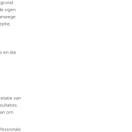
rgrond.
 de ogen
 vanwege
eptie,
s en die
etatie van
ultaties
gaan om
fessionals