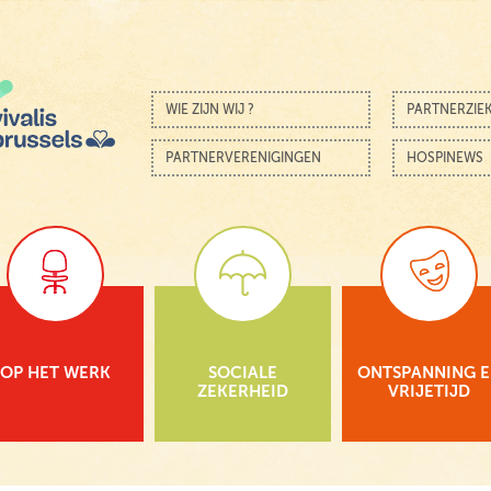
Skip to content
Menu
WIE ZIJN WIJ ?
PARTNERZIE
PARTNERVERENIGINGEN
HOSPINEWS
OP HET WERK
SOCIALE
ONTSPANNING 
ZEKERHEID
VRIJETIJD