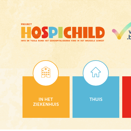
Skip
to
main
content
IN HET
THUIS
ZIEKENHUIS