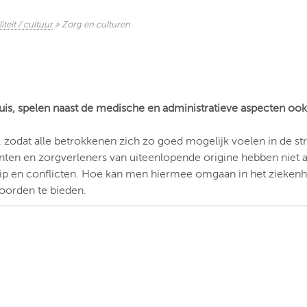
iteit / cultuur
»
Zorg en culturen
s, spelen naast de medische en administratieve aspecten oo
, zodat alle betrokkenen zich zo goed mogelijk voelen in de st
ten en zorgverleners van uiteenlopende origine hebben niet 
egrip en conflicten. Hoe kan men hiermee omgaan in het ziekenh
oorden te bieden.