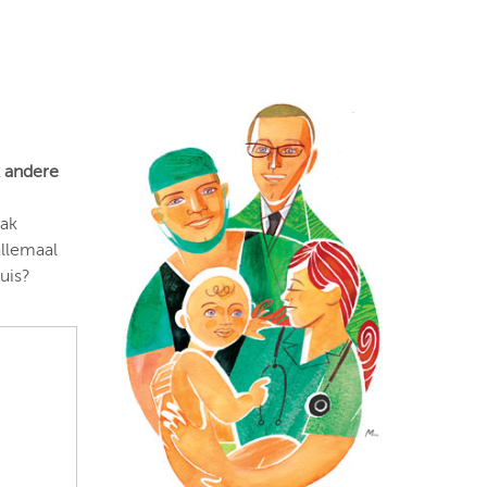
k andere
rak
allemaal
uis?