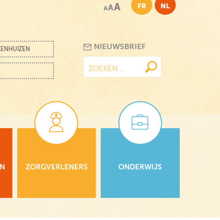
A
FR
NL
A
A
NIEUWSBRIEF
KENHUIZEN
Zoeken
naar:
EN
ZORGVERLENERS
ONDERWIJS