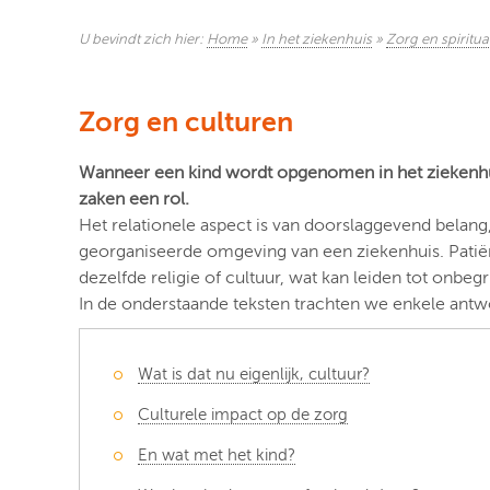
U bevindt zich hier:
Home
»
In het ziekenhuis
»
Zorg en spiritual
Zorg en culturen
Wanneer een kind wordt opgenomen in het ziekenhui
zaken een rol.
Het relationele aspect is van doorslaggevend belang
georganiseerde omgeving van een ziekenhuis. Patiën
dezelfde religie of cultuur, wat kan leiden tot onb
In de onderstaande teksten trachten we enkele antw
Wat is dat nu eigenlijk, cultuur?
Culturele impact op de zorg
En wat met het kind?