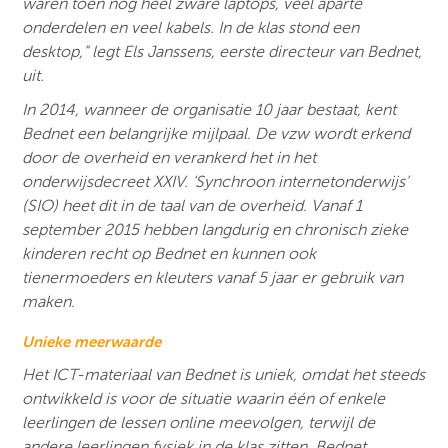
waren toen nog heel zware laptops, veel aparte
onderdelen en veel kabels. In de klas stond een
desktop,” legt Els Janssens, eerste directeur van Bednet,
uit.
In 2014, wanneer de organisatie 10 jaar bestaat, kent
Bednet een belangrijke mijlpaal. De vzw wordt erkend
door de overheid en verankerd het in het
onderwijsdecreet XXIV. ‘Synchroon internetonderwijs’
(SIO) heet dit in de taal van de overheid. Vanaf 1
september 2015 hebben langdurig en chronisch zieke
kinderen recht op Bednet en kunnen ook
tienermoeders en kleuters vanaf 5 jaar er gebruik van
maken.
Unieke meerwaarde
Het ICT-materiaal van Bednet is uniek, omdat het steeds
ontwikkeld is voor de situatie waarin één of enkele
leerlingen de lessen online meevolgen, terwijl de
andere leerlingen fysiek in de klas zitten. Bednet