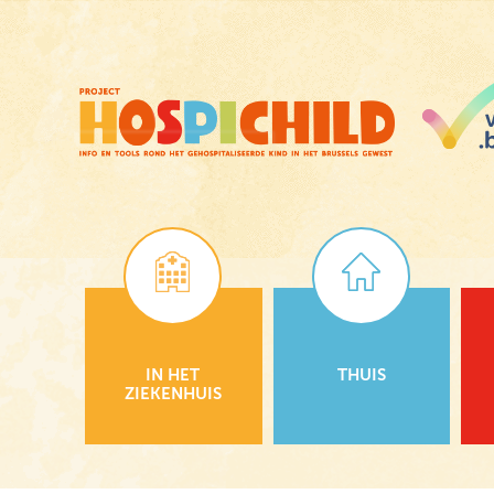
Skip
to
main
content
IN HET
THUIS
ZIEKENHUIS