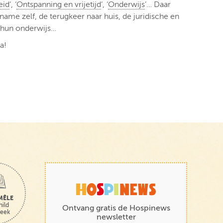
eid
’, ‘
Ontspanning en vrijetijd
’, ‘
Onderwijs
’… Daar
me zelf, de terugkeer naar huis, de juridische en
, hun onderwijs…
a!
MÊLE
hild
Ontvang gratis de Hospinews
heek
newsletter