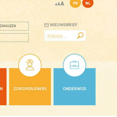
A
FR
NL
A
A
NIEUWSBRIEF
KENHUIZEN
Zoeken
naar:
EN
ZORGVERLENERS
ONDERWIJS