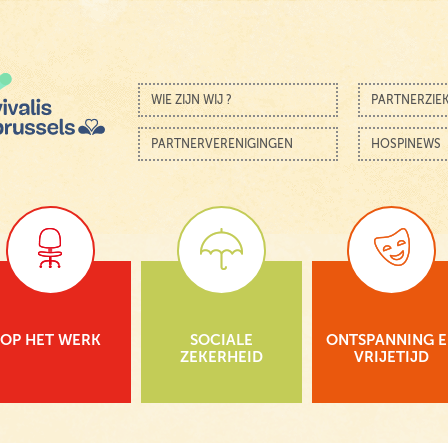
Skip to content
Menu
WIE ZIJN WIJ ?
PARTNERZIE
PARTNERVERENIGINGEN
HOSPINEWS
OP HET WERK
SOCIALE
ONTSPANNING 
ZEKERHEID
VRIJETIJD