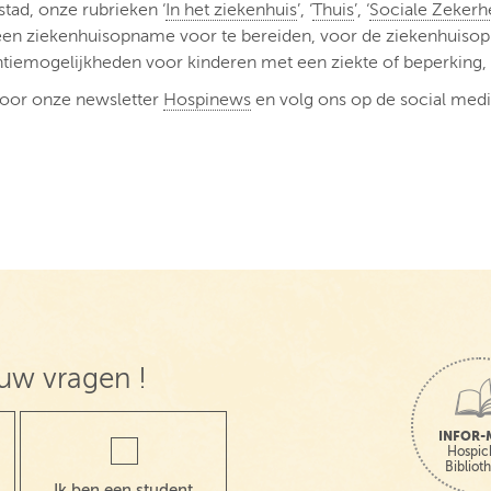
tad, onze rubrieken ‘
In het ziekenhuis
’, ‘
Thuis
’, ‘
Sociale Zekerh
een ziekenhuisopname voor te bereiden, voor de ziekenhuisopna
ntiemogelijkheden voor kinderen met een ziekte of beperking
n voor onze newsletter
Hospinews
en volg ons op de social medi
uw vragen !
INFOR-
Hospic
Bibliot
Ik ben een student