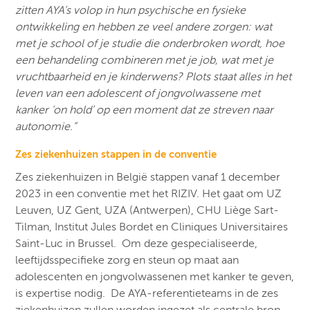
zitten AYA’s volop in hun psychische en fysieke
ontwikkeling en hebben ze veel andere zorgen: wat
met je school of je studie die onderbroken wordt, hoe
een behandeling combineren met je job, wat met je
vruchtbaarheid en je kinderwens? Plots staat alles in het
leven van een adolescent of jongvolwassene met
kanker ‘on hold’ op een moment dat ze streven naar
autonomie.”
Zes ziekenhuizen stappen in de conventie
Zes ziekenhuizen in België stappen vanaf 1 december
2023 in een conventie met het RIZIV. Het gaat om UZ
Leuven, UZ Gent, UZA (Antwerpen), CHU Liège Sart-
Tilman, Institut Jules Bordet en Cliniques Universitaires
Saint-Luc in Brussel. ​ Om deze gespecialiseerde,
leeftijdsspecifieke zorg en steun op maat aan
adolescenten en jongvolwassenen met kanker te geven,
is expertise nodig. ​ De AYA-referentieteams in de zes
ziekenhuizen zullen worden ingezet als centrale bron